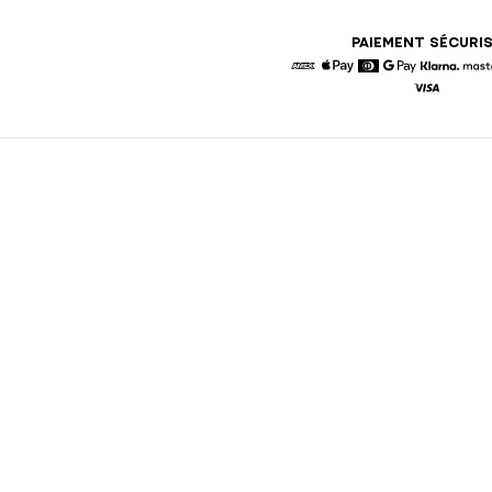
PAIEMENT SÉCURI
American Express
Apple Pay
Diners
Google Pay
Klarna
Visa