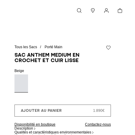
Panier
Rechercher
Magasins
Mon compte
Tous les Sacs
Porté Main
Ajouter à la Whish
Sac Anthem Medium en
crochet et cuir lisse
Beige
AJOUTER AU PANIER
1.890€
Disponibilité en boutique
Contactez-nous
Description
Qualités et caractéristiques environnementales