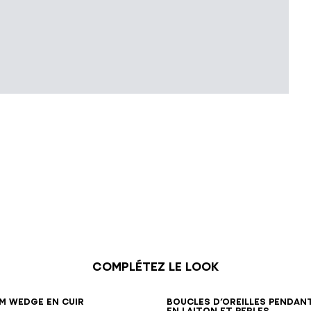
Complétez le look
36
37
38
39
40
41
m Wedge en cuir
Boucles d’oreilles pendan
en laiton et perles