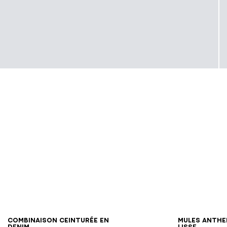
34
36
38
40
42
44
46
Combinaison ceinturée en
Mules Anthe
denim
lisse