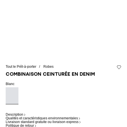
Tout le Prêt-à-porter
Robes
Ajouter
Combinaison ceinturée en denim
Blanc
Description
Qualités et caractéristiques environnementales
Livraison standard gratuite ou livraison express
Politique de retour