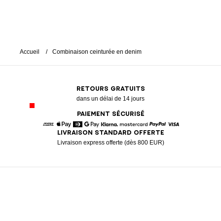
Accueil
Combinaison ceinturée en denim
RETOURS GRATUITS
dans un délai de 14 jours
PAIEMENT SÉCURISÉ
LIVRAISON STANDARD OFFERTE
American Express
Apple Pay
Diners
Google Pay
Klarna
Mastercard
Paypal
Visa
Livraison express offerte (dès 800 EUR)