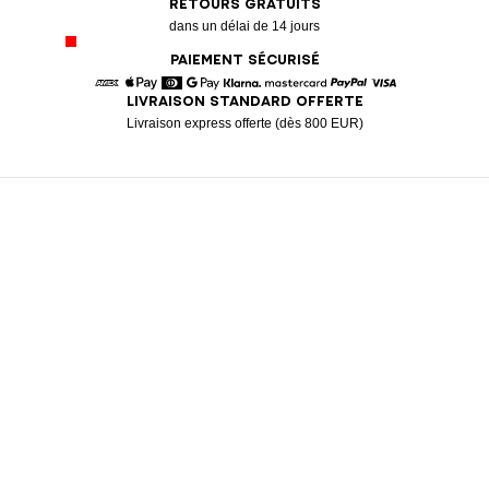
RETOURS GRATUITS
dans un délai de 14 jours
PAIEMENT SÉCURISÉ
LIVRAISON STANDARD OFFERTE
American Express
Apple Pay
Diners
Google Pay
Klarna
Mastercard
Paypal
Visa
Livraison express offerte (dès 800 EUR)