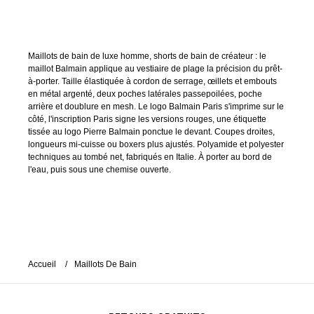
Maillots de bain de luxe homme, shorts de bain de créateur : le
maillot Balmain applique au vestiaire de plage la précision du prêt-
à-porter. Taille élastiquée à cordon de serrage, œillets et embouts
en métal argenté, deux poches latérales passepoilées, poche
arrière et doublure en mesh. Le logo Balmain Paris s'imprime sur le
côté, l'inscription Paris signe les versions rouges, une étiquette
tissée au logo Pierre Balmain ponctue le devant. Coupes droites,
longueurs mi-cuisse ou boxers plus ajustés. Polyamide et polyester
techniques au tombé net, fabriqués en Italie. À porter au bord de
l'eau, puis sous une chemise ouverte.
Accueil
Maillots De Bain