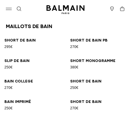
Passer au contenu
Revenir en haut
Panier
Ouvrir le menu
Rechercher
Magasins
Maillots De Bain
Résultats - 8 articles
Page n°1
Short de bain
Short de bain PB
295€
270€
Slip de bain
Short Monogramme
250€
380€
Bain College
Short de bain
270€
250€
Bain imprimé
Short de bain
250€
270€