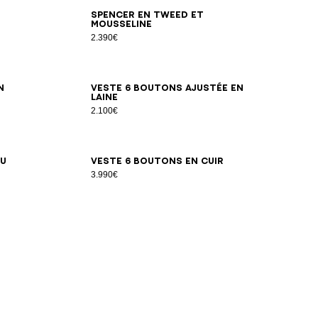
34
36
38
40
42
44
Spencer en tweed et
mousseline
2.390€
34
36
38
40
42
44
46
n
Veste 6 boutons ajustée en
laine
2.100€
34
36
38
40
42
au
Veste 6 boutons en cuir
3.990€