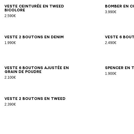
34
36
38
40
42
Veste ceinturée en tweed
Bomber en c
bicolore
3.990€
2.590€
34
36
38
40
42
44
Veste 2 boutons en denim
Veste 6 bou
1.990€
2.490€
34
36
38
40
42
44
46
Veste 6 boutons ajustée en
Spencer en 
grain de poudre
1.900€
2.100€
34
36
38
40
42
44
Veste 2 boutons en tweed
2.390€