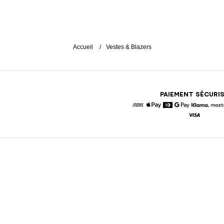
Accueil
Vestes & Blazers
PAIEMENT SÉCURI
American Express
Apple Pay
Diners
Google Pay
Klarna
Visa