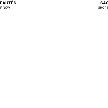
EAUTÉS
SA
P NOW
SHOP