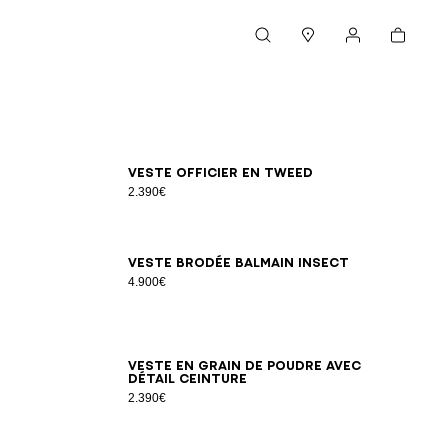
Panier
Rechercher
Magasins
Mon compte
34
36
38
40
42
Veste officier en tweed
2.390€
34
36
38
40
42
Veste brodée Balmain Insect
4.900€
34
36
38
40
42
44
46
Veste en grain de poudre avec
détail ceinture
2.390€