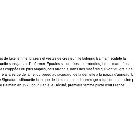
es de luxe femme, blazers et vestes de créateur : le tailoring Balmain sculpte la
ouette sans jamais l'enfermer. Épaules structurées ou arrondies, tailles marquées,
es croppées ou plus amples, cols arrondis, dans des matières qui vont du grain de
re à la serge de laine, du tweed au jacquard, de la dentelle à la nappa d'agneau. 
e Signature, silhouette iconique de la maison, rend hommage à l'uniforme dessiné 
re Balmain en 1975 pour Danielle Décuré, première femme pilote d'Air France.