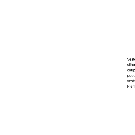
Vest
silh
coup
poud
vest
Pier