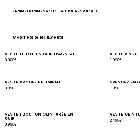
Passer au contenu
Revenir en haut
FEMME
HOMME
SACS
CHAUSSURES
ABOUT
Vestes & Blazers
Résultats - 25 articles
Page n°1
34
36
38
40
42
Veste pilote en cuir d'agneau
Veste 6 bou
3.900€
1.990€
34
36
38
40
42
Veste brodée en tweed
Spencer en 
3.990€
1.990€
34
36
38
40
42
44
46
Veste 1 bouton ceinturée en
Veste ceint
cuir
2.490€
3.990€