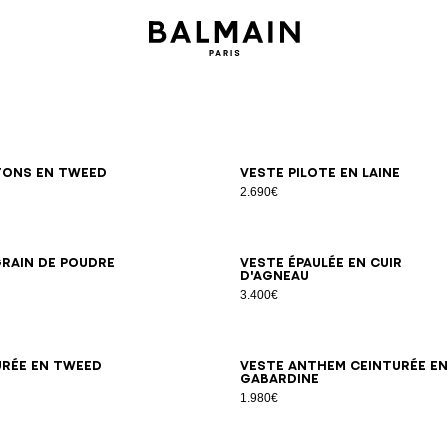
34
36
38
40
42
34
36
38
40
42
tons en tweed
Veste pilote en laine
2.690€
34
36
38
40
42
44
34
36
38
40
42
grain de poudre
Veste épaulée en cuir
d'agneau
3.400€
34
36
38
40
42
44
34
36
38
40
42
44
46
urée en tweed
Veste Anthem ceinturée en
gabardine
1.980€