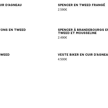
34
36
38
40
42
34
36
38
40
42
44
uir d’agneau
Spencer en tweed frangé
2.590€
34
36
38
40
42
44
46
34
36
38
40
42
tons en tweed
Spencer à brandebourgs e
tweed et mousseline
2.490€
34
36
38
40
42
34
36
38
40
tweed
Veste biker en cuir d’agne
4.500€