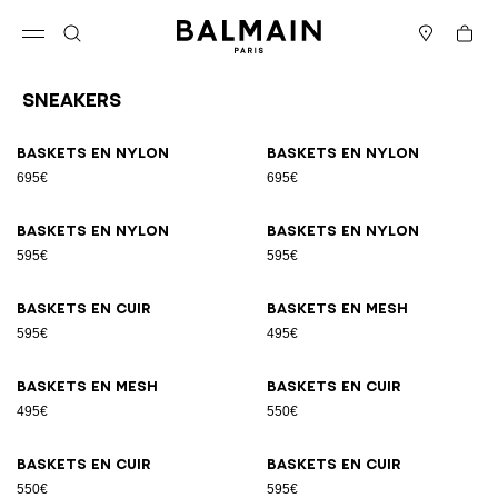
Passer au contenu
Revenir en haut
Panier
Ouvrir le menu
Rechercher
Magasins
Sneakers
Résultats - 17 articles
Page n°1
Baskets en nylon
Baskets en nylon
695€
695€
Baskets en nylon
Baskets en nylon
595€
595€
Baskets en cuir
Baskets en mesh
595€
495€
Baskets en mesh
Baskets en cuir
495€
550€
Baskets en cuir
Baskets en cuir
550€
595€