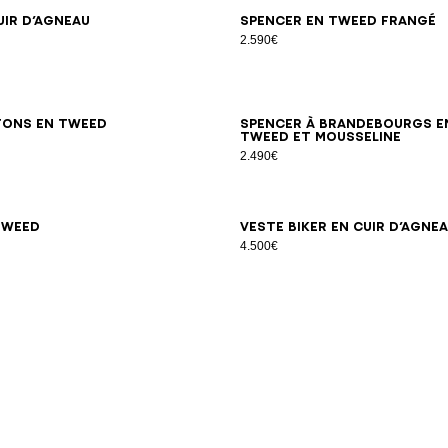
34
36
38
40
42
34
36
38
40
42
44
uir d’agneau
Spencer en tweed frangé
2.590€
34
36
38
40
42
44
46
34
36
38
40
42
tons en tweed
Spencer à brandebourgs e
tweed et mousseline
2.490€
34
36
38
40
42
34
36
38
40
tweed
Veste biker en cuir d’agne
4.500€