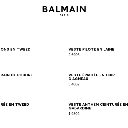
34
36
38
40
42
34
36
38
40
42
tons en tweed
Veste pilote en laine
2.690€
34
36
38
40
42
44
34
36
38
40
42
grain de poudre
Veste épaulée en cuir
d'agneau
3.400€
34
36
38
40
42
44
34
36
38
40
42
44
46
urée en tweed
Veste Anthem ceinturée en
gabardine
1.980€