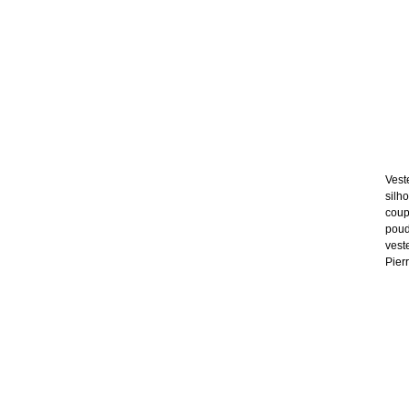
Vest
silh
coup
poud
vest
Pier