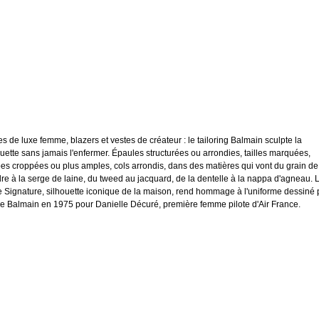
es de luxe femme, blazers et vestes de créateur : le tailoring Balmain sculpte la
ouette sans jamais l'enfermer. Épaules structurées ou arrondies, tailles marquées,
es croppées ou plus amples, cols arrondis, dans des matières qui vont du grain de
re à la serge de laine, du tweed au jacquard, de la dentelle à la nappa d'agneau. 
e Signature, silhouette iconique de la maison, rend hommage à l'uniforme dessiné 
re Balmain en 1975 pour Danielle Décuré, première femme pilote d'Air France.