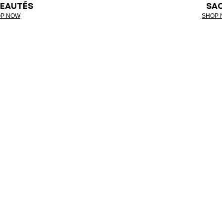
EAUTÉS
SA
P NOW
SHOP