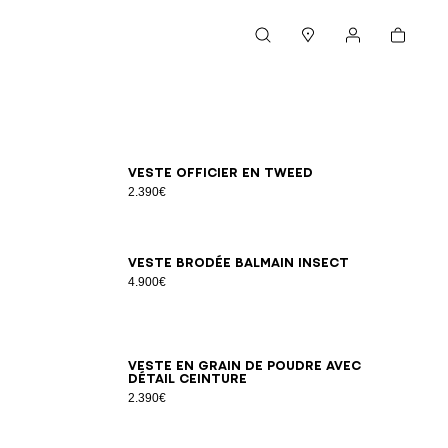
Panier
Rechercher
Magasins
Mon compte
34
36
38
40
42
Veste officier en tweed
2.390€
34
36
38
40
42
Veste brodée Balmain Insect
4.900€
34
36
38
40
42
44
46
Veste en grain de poudre avec
détail ceinture
2.390€