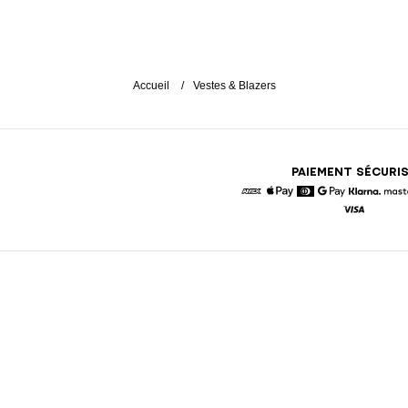
Accueil
Vestes & Blazers
PAIEMENT SÉCURI
American Express
Apple Pay
Diners
Google Pay
Klarna
Visa