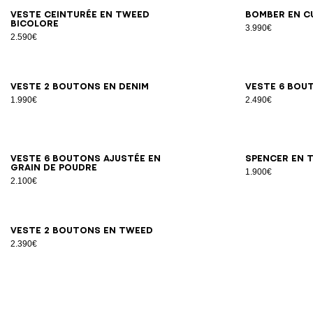
34
36
38
40
42
Veste ceinturée en tweed
Bomber en c
bicolore
3.990€
2.590€
34
36
38
40
42
44
Veste 2 boutons en denim
Veste 6 bou
1.990€
2.490€
34
36
38
40
42
44
46
Veste 6 boutons ajustée en
Spencer en 
grain de poudre
1.900€
2.100€
34
36
38
40
42
44
Veste 2 boutons en tweed
2.390€