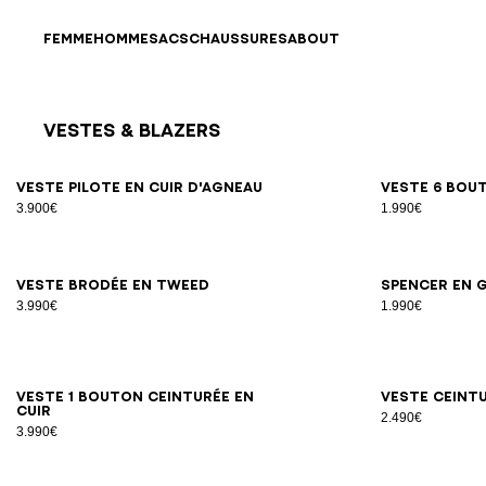
Passer au contenu
Revenir en haut
FEMME
HOMME
SACS
CHAUSSURES
ABOUT
Vestes & Blazers
Résultats - 25 articles
Page n°1
34
36
38
40
42
Veste pilote en cuir d'agneau
Veste 6 bou
3.900€
1.990€
34
36
38
40
42
Veste brodée en tweed
Spencer en 
3.990€
1.990€
34
36
38
40
42
44
46
Veste 1 bouton ceinturée en
Veste ceint
cuir
2.490€
3.990€