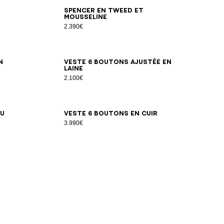
34
36
38
40
42
44
Spencer en tweed et
mousseline
2.390€
34
36
38
40
42
44
46
n
Veste 6 boutons ajustée en
laine
2.100€
34
36
38
40
42
au
Veste 6 boutons en cuir
3.990€