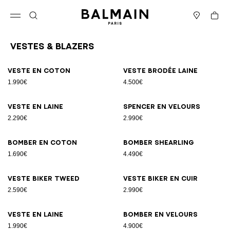
Passer au contenu
Revenir en haut
Panier
Ouvrir le menu
Rechercher
Magasins
Vestes & Blazers
Résultats - 12 articles
Page n°1
Veste en coton
Veste brodée laine
1.990€
4.500€
Veste en laine
Spencer en velours
2.290€
2.990€
Bomber en coton
Bomber shearling
1.690€
4.490€
Veste biker tweed
Veste biker en cuir
2.590€
2.990€
Veste en laine
Bomber en velours
1.990€
4.900€