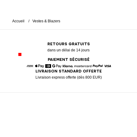
Accueil
Vestes & Blazers
RETOURS GRATUITS
dans un délai de 14 jours
PAIEMENT SÉCURISÉ
LIVRAISON STANDARD OFFERTE
American Express
Apple Pay
Diners
Google Pay
Klarna
Mastercard
Paypal
Visa
Livraison express offerte (dès 800 EUR)