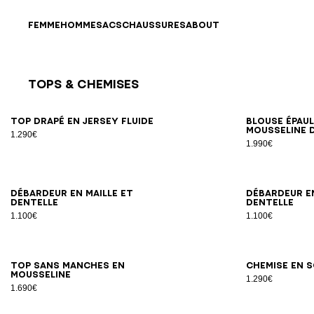
Passer au contenu
Revenir en haut
FEMME
HOMME
SACS
CHAUSSURES
ABOUT
Tops & Chemises
Résultats - 26 articles
Page n°1
34
36
38
40
42
Top drapé en jersey fluide
Blouse épaul
mousseline d
1.290€
1.990€
34
36
38
40
42
Débardeur en maille et
Débardeur en
dentelle
dentelle
1.100€
1.100€
34
36
38
40
42
Top sans manches en
Chemise en s
mousseline
1.290€
1.690€