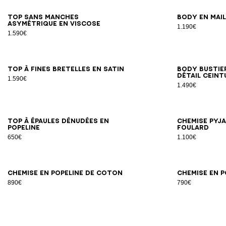
34
36
38
40
42
Top sans manches
Body en mai
asymétrique en viscose
1.190€
1.590€
34
36
38
40
42
Top à fines bretelles en satin
Body bustie
détail ceint
1.590€
1.490€
34
36
38
40
42
44
46
Top à épaules dénudées en
Chemise pyja
popeline
Foulard
650€
1.100€
34
36
38
40
42
44
46
Chemise en popeline de coton
Chemise en 
890€
790€