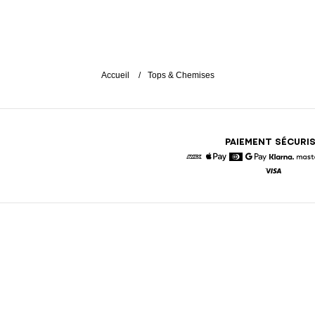
Accueil
Tops & Chemises
PAIEMENT SÉCURI
American Express
Apple Pay
Diners
Google Pay
Klarna
Visa