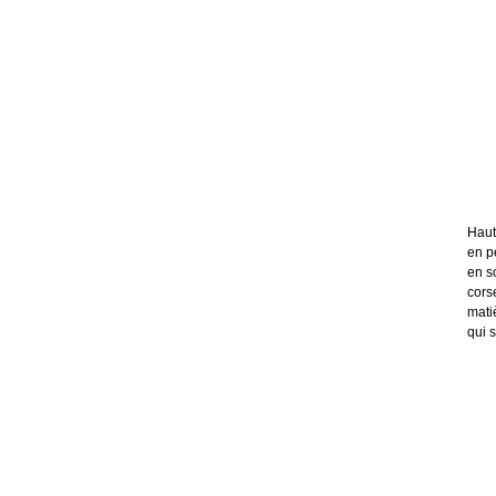
Haut
en p
en s
cors
mati
qui 