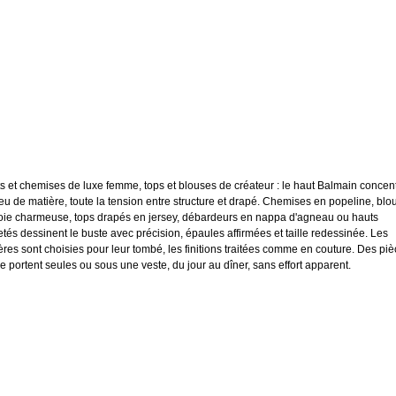
s et chemises de luxe femme, tops et blouses de créateur : le haut Balmain concent
eu de matière, toute la tension entre structure et drapé. Chemises en popeline, blo
oie charmeuse, tops drapés en jersey, débardeurs en nappa d'agneau ou hauts
etés dessinent le buste avec précision, épaules affirmées et taille redessinée. Les
ères sont choisies pour leur tombé, les finitions traitées comme en couture. Des pi
se portent seules ou sous une veste, du jour au dîner, sans effort apparent.