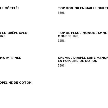
34
36
38
40
42
34
36
38
40
42
lle côtelée
Top dos-nu en maille quilt
850€
34
36
38
40
42
44
46
S/M
LXL
r en crêpe avec
Top de plage Monogramme
ure
mousseline
325€
34
36
38
40
42
34
36
38
40
42
44
ma imprimée
Chemise drapée sans manc
en popeline de coton
790€
34
36
38
40
42
44
popeline de coton