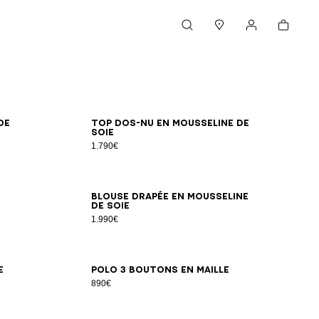
Panier
Rechercher
Magasins
Mon compte
34
36
38
40
42
de
Top dos-nu en mousseline de
soie
1.790€
34
36
38
40
42
Blouse drapée en mousseline
de soie
1.990€
34
36
38
40
42
44
e
Polo 3 boutons en maille
890€