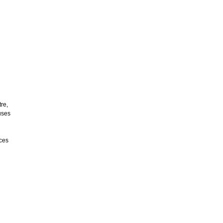
re,
uses
èces