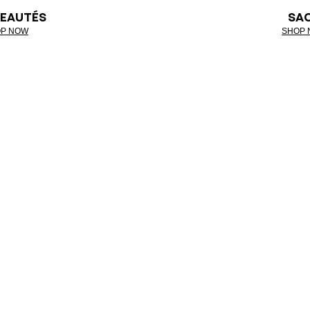
EAUTÉS
SA
P NOW
SHOP