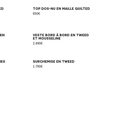
34
36
38
40
42
ed
Top dos-nu en maille quilted
850€
34
36
38
40
42
44
46
 en
Veste bord à bord en tweed
et mousseline
2.490€
34
36
38
40
42
hes
Surchemise en tweed
1.790€