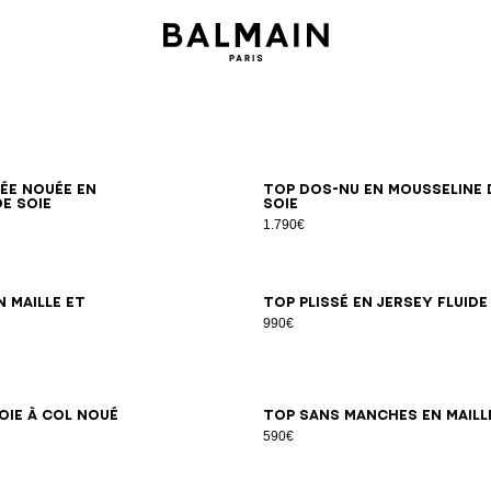
34
36
38
40
42
34
36
38
40
42
ée nouée en
Top dos-nu en mousseline 
e soie
soie
1.790€
36
38
40
34
36
38
40
42
 maille et
Top plissé en jersey fluide
990€
34
36
38
40
42
44
34
36
38
40
42
oie à col noué
Top sans manches en maill
590€