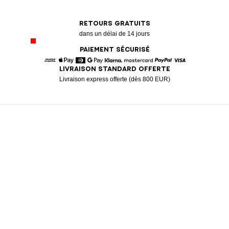
RETOURS GRATUITS
dans un délai de 14 jours
PAIEMENT SÉCURISÉ
LIVRAISON STANDARD OFFERTE
American Express
Apple Pay
Diners
Google Pay
Klarna
Mastercard
Paypal
Visa
Livraison express offerte (dès 800 EUR)