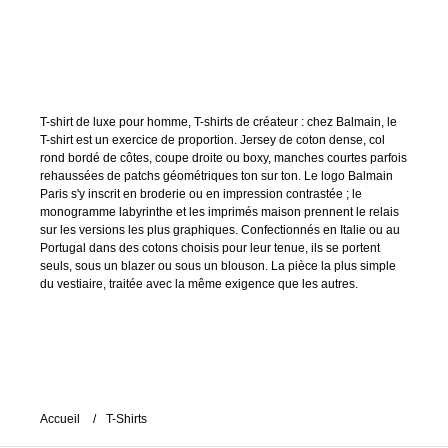
T-shirt de luxe pour homme, T-shirts de créateur : chez Balmain, le
T-shirt est un exercice de proportion. Jersey de coton dense, col
rond bordé de côtes, coupe droite ou boxy, manches courtes parfois
rehaussées de patchs géométriques ton sur ton. Le logo Balmain
Paris s'y inscrit en broderie ou en impression contrastée ; le
monogramme labyrinthe et les imprimés maison prennent le relais
sur les versions les plus graphiques. Confectionnés en Italie ou au
Portugal dans des cotons choisis pour leur tenue, ils se portent
seuls, sous un blazer ou sous un blouson. La pièce la plus simple
du vestiaire, traitée avec la même exigence que les autres.
Accueil
T-Shirts