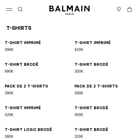
Passer au contenu
Revenir en haut
Panier
Ouvrir le menu
Rechercher
Magasins
T-Shirts
Résultats - 21 articles
Page n°1
T-shirt imprimé
T-shirt imprimé
390€
420€
T-shirt brodé
T-shirt brodé
990€
350€
Pack de 2 T-shirts
Pack de 2 T-shirts
390€
390€
T-shirt imprimé
T-shirt brodé
420€
450€
T-shirt logo brodé
T-shirt brodé
380€
320€