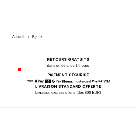
Accueil
Bijoux
RETOURS GRATUITS
dans un délai de 14 jours
PAIEMENT SÉCURISÉ
LIVRAISON STANDARD OFFERTE
American Express
Apple Pay
Diners
Google Pay
Klarna
Mastercard
Paypal
Visa
Livraison express offerte (dès 800 EUR)