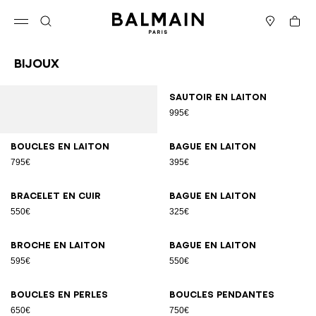
Passer au contenu
Revenir en haut
Panier
Ouvrir le menu
Rechercher
Magasins
Bijoux
Résultats - 12 articles
Page n°1
Sautoir en laiton
995€
Boucles en laiton
Bague en laiton
795€
395€
Bracelet en cuir
Bague en laiton
550€
325€
Broche en laiton
Bague en laiton
595€
550€
Boucles en perles
Boucles pendantes
650€
750€