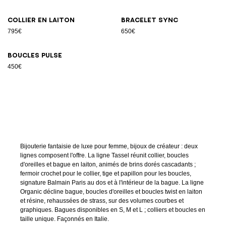
Collier en laiton
Bracelet Sync
795€
650€
Boucles Pulse
450€
Bijouterie fantaisie de luxe pour femme, bijoux de créateur : deux
lignes composent l'offre. La ligne Tassel réunit collier, boucles
d'oreilles et bague en laiton, animés de brins dorés cascadants ;
fermoir crochet pour le collier, tige et papillon pour les boucles,
signature Balmain Paris au dos et à l'intérieur de la bague. La ligne
Organic décline bague, boucles d'oreilles et boucles twist en laiton
et résine, rehaussées de strass, sur des volumes courbes et
graphiques. Bagues disponibles en S, M et L ; colliers et boucles en
taille unique. Façonnés en Italie.