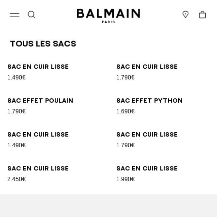
Passer au contenu
Revenir en haut
Panier
Ouvrir le menu
Rechercher
Magasins
Tous les Sacs
Résultats - 89 articles
Page n°1
Sac en cuir lisse
Sac en cuir lisse
1.490€
1.790€
Sac effet poulain
Sac effet python
1.790€
1.690€
Sac en cuir lisse
Sac en cuir lisse
1.490€
1.790€
Sac en cuir lisse
Sac en cuir lisse
2.450€
1.990€