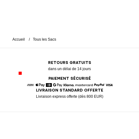
Accueil
Tous les Sacs
RETOURS GRATUITS
dans un délai de 14 jours
PAIEMENT SÉCURISÉ
LIVRAISON STANDARD OFFERTE
American Express
Apple Pay
Diners
Google Pay
Klarna
Mastercard
Paypal
Visa
Livraison express offerte (dès 800 EUR)