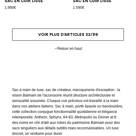
Sac en cuir lisse
Sac en cuir lisse
1.990€
1.590€
VOIR PLUS D’ARTICLES 32/89
Retour en haut
Sac à main de luxe, sac de créateur, maroquinerie d'exception : la
vision Balmain de l'accessoire réunit structure architecturale et
sensualité assumée. Chaque cuir précieux est travaillé à la main
dans nos ateliers italiens. Sac à main, porté épaule ou bandoulière,
cette collection conjugue fonctionnalité quotidienne et élégance
intemporelle. Anthem, Sphynx, 64-83, Metropolis ou Dinner at 8 :
des noms en clin d'œil aux robes du patrimoine Balmain pour des
sacs singuliers aux détails subtils mais reconnaissables. Un luxe
discret, un vestiaire pour durer.