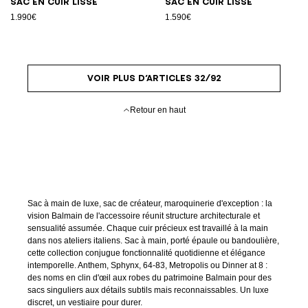
Sac en cuir lisse
Sac en cuir lisse
1.990€
1.590€
VOIR PLUS D’ARTICLES 32/92
Retour en haut
Sac à main de luxe, sac de créateur, maroquinerie d'exception : la
vision Balmain de l'accessoire réunit structure architecturale et
sensualité assumée. Chaque cuir précieux est travaillé à la main
dans nos ateliers italiens. Sac à main, porté épaule ou bandoulière,
cette collection conjugue fonctionnalité quotidienne et élégance
intemporelle. Anthem, Sphynx, 64-83, Metropolis ou Dinner at 8 :
des noms en clin d'œil aux robes du patrimoine Balmain pour des
sacs singuliers aux détails subtils mais reconnaissables. Un luxe
discret, un vestiaire pour durer.