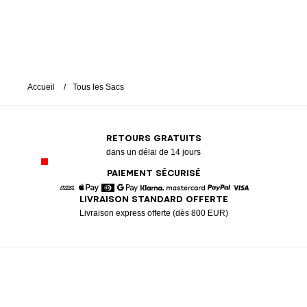
Accueil
Tous les Sacs
RETOURS GRATUITS
dans un délai de 14 jours
PAIEMENT SÉCURISÉ
LIVRAISON STANDARD OFFERTE
American Express
Apple Pay
Diners
Google Pay
Klarna
Mastercard
Paypal
Visa
Livraison express offerte (dès 800 EUR)