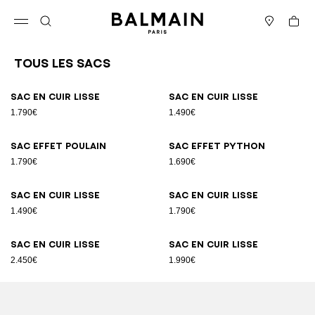
Passer au contenu
Revenir en haut
Panier
Ouvrir le menu
Rechercher
Magasins
Tous les Sacs
Résultats - 92 articles
Page n°1
Sac en cuir lisse
Sac en cuir lisse
1.790€
1.490€
Sac effet poulain
Sac effet python
1.790€
1.690€
Sac en cuir lisse
Sac en cuir lisse
1.490€
1.790€
Sac en cuir lisse
Sac en cuir lisse
2.450€
1.990€