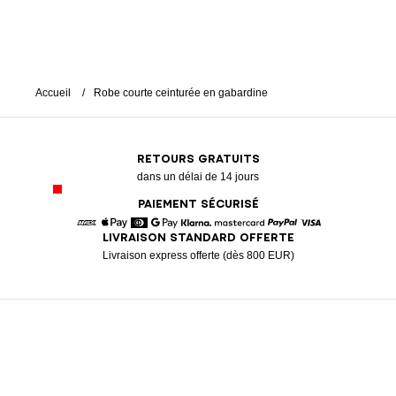
Accueil
Robe courte ceinturée en gabardine
RETOURS GRATUITS
dans un délai de 14 jours
PAIEMENT SÉCURISÉ
LIVRAISON STANDARD OFFERTE
American Express
Apple Pay
Diners
Google Pay
Klarna
Mastercard
Paypal
Visa
Livraison express offerte (dès 800 EUR)