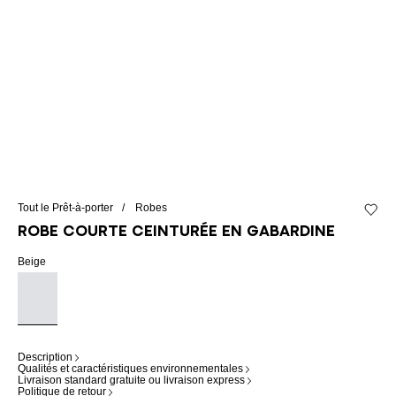
Tout le Prêt-à-porter
Robes
Ajouter
Robe courte ceinturée en gabardine
Beige
Description
Qualités et caractéristiques environnementales
Livraison standard gratuite ou livraison express
Politique de retour