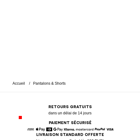
Accueil
Pantalons & Shorts
RETOURS GRATUITS
dans un délai de 14 jours
PAIEMENT SÉCURISÉ
LIVRAISON STANDARD OFFERTE
American Express
Apple Pay
Diners
Google Pay
Klarna
Mastercard
Paypal
Visa