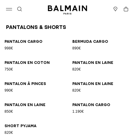
Passer au contenu
Revenir en haut
Panier
Ouvrir le menu
Rechercher
Magasins
Pantalons & Shorts
Résultats - 9 articles
Page n°1
Pantalon cargo
Bermuda cargo
998€
890€
Pantalon en coton
Pantalon en laine
750€
820€
Pantalon à pinces
Pantalon en laine
990€
820€
Pantalon en laine
Pantalon cargo
850€
1.190€
Short pyjama
820€