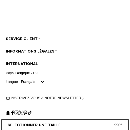
SERVICE CLIENT
INFORMATIONS LÉGALES
INTERNATIONAL
Pays :
Belgique - €
Langue :
INSCRIVEZ-VOUS À NOTRE NEWSLETTER
Snapchat
Facebook
Instagram
X
Pinterest
TikTok
SÉLECTIONNER UNE TAILLE
990€