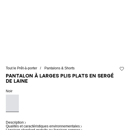
Tout le Prêt-à-porter
Pantalons & Shorts
Ajouter
Pantalon à larges plis plats en sergé
de laine
Noir
Description
Qualités et caractéristiques environnementales