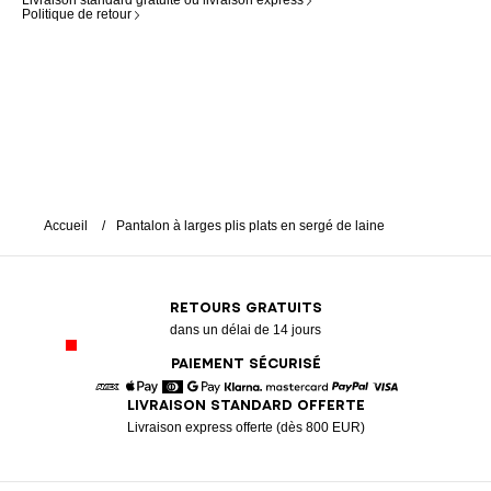
Livraison standard gratuite ou livraison express
Politique de retour
Accueil
Pantalon à larges plis plats en sergé de laine
RETOURS GRATUITS
dans un délai de 14 jours
PAIEMENT SÉCURISÉ
LIVRAISON STANDARD OFFERTE
American Express
Apple Pay
Diners
Google Pay
Klarna
Mastercard
Paypal
Visa
Livraison express offerte (dès 800 EUR)