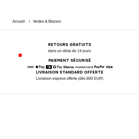
Accueil
Vestes & Blazers
RETOURS GRATUITS
dans un délai de 14 jours
PAIEMENT SÉCURISÉ
LIVRAISON STANDARD OFFERTE
American Express
Apple Pay
Diners
Google Pay
Klarna
Mastercard
Paypal
Visa
Livraison express offerte (dès 800 EUR)