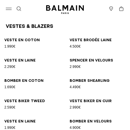
Passer au contenu
Revenir en haut
Panier
Ouvrir le menu
Rechercher
Magasins
Vestes & Blazers
Résultats - 12 articles
Page n°1
Veste en coton
Veste brodée laine
1.990€
4.500€
Veste en laine
Spencer en velours
2.290€
2.990€
Bomber en coton
Bomber shearling
1.690€
4.490€
Veste biker tweed
Veste biker en cuir
2.590€
2.990€
Veste en laine
Bomber en velours
1.990€
4.900€