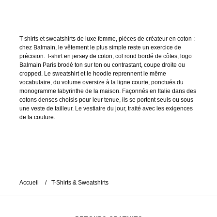
T-shirts et sweatshirts de luxe femme, pièces de créateur en coton :
chez Balmain, le vêtement le plus simple reste un exercice de
précision. T-shirt en jersey de coton, col rond bordé de côtes, logo
Balmain Paris brodé ton sur ton ou contrastant, coupe droite ou
cropped. Le sweatshirt et le hoodie reprennent le même
vocabulaire, du volume oversize à la ligne courte, ponctués du
monogramme labyrinthe de la maison. Façonnés en Italie dans des
cotons denses choisis pour leur tenue, ils se portent seuls ou sous
une veste de tailleur. Le vestiaire du jour, traité avec les exigences
de la couture.
Accueil
T-Shirts & Sweatshirts