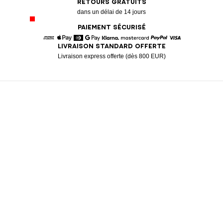
RETOURS GRATUITS
dans un délai de 14 jours
PAIEMENT SÉCURISÉ
LIVRAISON STANDARD OFFERTE
American Express
Apple Pay
Diners
Google Pay
Klarna
Mastercard
Paypal
Visa
Livraison express offerte (dès 800 EUR)