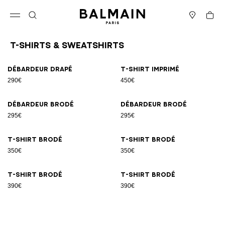
Passer au contenu
Revenir en haut
Panier
Ouvrir le menu
Rechercher
Magasins
T-Shirts & Sweatshirts
Résultats - 8 articles
Page n°1
Débardeur drapé
T-shirt imprimé
290€
450€
Débardeur brodé
Débardeur brodé
295€
295€
T-shirt brodé
T-shirt brodé
350€
350€
T-shirt brodé
T-shirt brodé
390€
390€