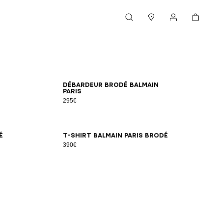
Panier
Rechercher
Magasins
Mon compte
XS
S
M
L
XL
2XL
Débardeur brodé Balmain
Paris
295€
XS
S
M
L
XL
2XL
é
T-shirt Balmain Paris brodé
390€