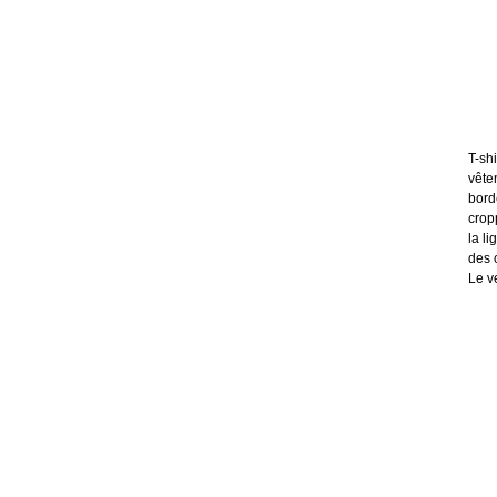
T-sh
vête
bord
crop
la l
des 
Le ve