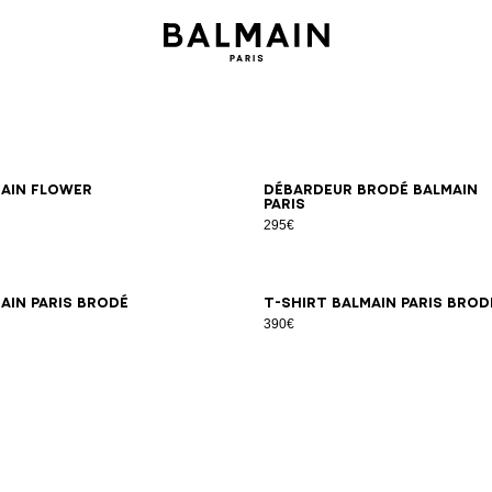
XS
S
M
L
XL
2XL
XS
S
M
L
XL
2XL
main Flower
Débardeur brodé Balmain
Paris
295€
XS
S
M
L
XL
2XL
XS
S
M
L
XL
2XL
ain Paris brodé
T-shirt Balmain Paris brod
390€