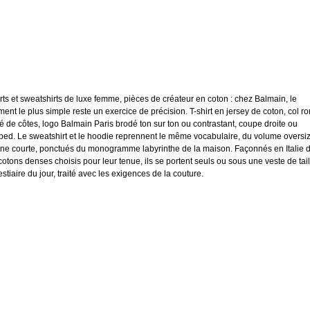
irts et sweatshirts de luxe femme, pièces de créateur en coton : chez Balmain, le
ment le plus simple reste un exercice de précision. T-shirt en jersey de coton, col r
é de côtes, logo Balmain Paris brodé ton sur ton ou contrastant, coupe droite ou
ped. Le sweatshirt et le hoodie reprennent le même vocabulaire, du volume oversi
igne courte, ponctués du monogramme labyrinthe de la maison. Façonnés en Italie 
cotons denses choisis pour leur tenue, ils se portent seuls ou sous une veste de tail
stiaire du jour, traité avec les exigences de la couture.