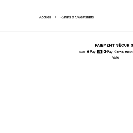
Accueil
T-Shirts & Sweatshirts
PAIEMENT SÉCURI
American Express
Apple Pay
Diners
Google Pay
Klarna
Visa