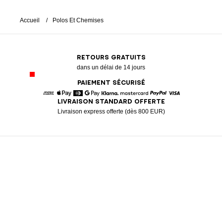
Accueil
Polos Et Chemises
RETOURS GRATUITS
dans un délai de 14 jours
PAIEMENT SÉCURISÉ
LIVRAISON STANDARD OFFERTE
American Express
Apple Pay
Diners
Google Pay
Klarna
Mastercard
Paypal
Visa
Livraison express offerte (dès 800 EUR)