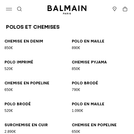
Passer au contenu
Revenir en haut
Panier
Ouvrir le menu
Rechercher
Magasins
Polos Et Chemises
Résultats - 23 articles
Page n°1
Chemise en denim
Polo en maille
850€
890€
Polo imprimé
Chemise pyjama
520€
850€
Chemise en popeline
Polo brodé
650€
790€
Polo brodé
Polo en maille
520€
1.090€
Surchemise en cuir
Chemise en popeline
2.890€
650€