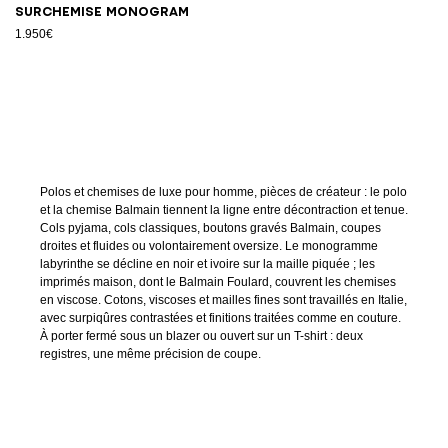
Surchemise Monogram
1.950€
Polos et chemises de luxe pour homme, pièces de créateur : le polo
et la chemise Balmain tiennent la ligne entre décontraction et tenue.
Cols pyjama, cols classiques, boutons gravés Balmain, coupes
droites et fluides ou volontairement oversize. Le monogramme
labyrinthe se décline en noir et ivoire sur la maille piquée ; les
imprimés maison, dont le Balmain Foulard, couvrent les chemises
en viscose. Cotons, viscoses et mailles fines sont travaillés en Italie,
avec surpiqûres contrastées et finitions traitées comme en couture.
À porter fermé sous un blazer ou ouvert sur un T-shirt : deux
registres, une même précision de coupe.