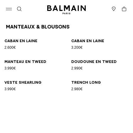
Passer au contenu
Revenir en haut
Panier
Ouvrir le menu
Rechercher
Magasins
Manteaux & Blousons
Résultats - 6 articles
Page n°1
Caban en laine
Caban en laine
2.600€
3.200€
Manteau en tweed
Doudoune en tweed
3.990€
2.990€
Veste shearling
Trench long
3.990€
2.980€