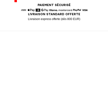
PAIEMENT SÉCURISÉ
LIVRAISON STANDARD OFFERTE
American Express
Apple Pay
Diners
Google Pay
Klarna
Mastercard
Paypal
Visa
Livraison express offerte (dès 800 EUR)