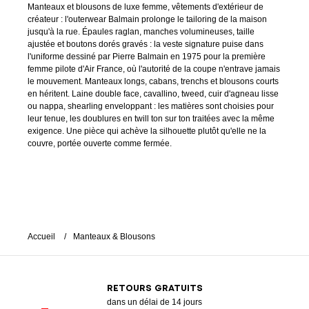
Manteaux et blousons de luxe femme, vêtements d'extérieur de
créateur : l'outerwear Balmain prolonge le tailoring de la maison
jusqu'à la rue. Épaules raglan, manches volumineuses, taille
ajustée et boutons dorés gravés : la veste signature puise dans
l'uniforme dessiné par Pierre Balmain en 1975 pour la première
femme pilote d'Air France, où l'autorité de la coupe n'entrave jamais
le mouvement. Manteaux longs, cabans, trenchs et blousons courts
en héritent. Laine double face, cavallino, tweed, cuir d'agneau lisse
ou nappa, shearling enveloppant : les matières sont choisies pour
leur tenue, les doublures en twill ton sur ton traitées avec la même
exigence. Une pièce qui achève la silhouette plutôt qu'elle ne la
couvre, portée ouverte comme fermée.
Accueil
Manteaux & Blousons
RETOURS GRATUITS
dans un délai de 14 jours