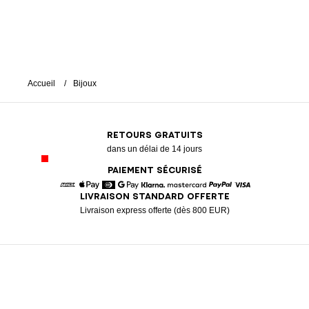
Accueil
Bijoux
RETOURS GRATUITS
dans un délai de 14 jours
PAIEMENT SÉCURISÉ
LIVRAISON STANDARD OFFERTE
American Express
Apple Pay
Diners
Google Pay
Klarna
Mastercard
Paypal
Visa
Livraison express offerte (dès 800 EUR)