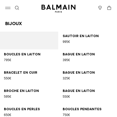
Passer au contenu
Revenir en haut
Panier
Ouvrir le menu
Rechercher
Magasins
Bijoux
Résultats - 12 articles
Page n°1
Sautoir en laiton
995€
Boucles en laiton
Bague en laiton
795€
395€
Bracelet en cuir
Bague en laiton
550€
325€
Broche en laiton
Bague en laiton
595€
550€
Boucles en perles
Boucles pendantes
650€
750€