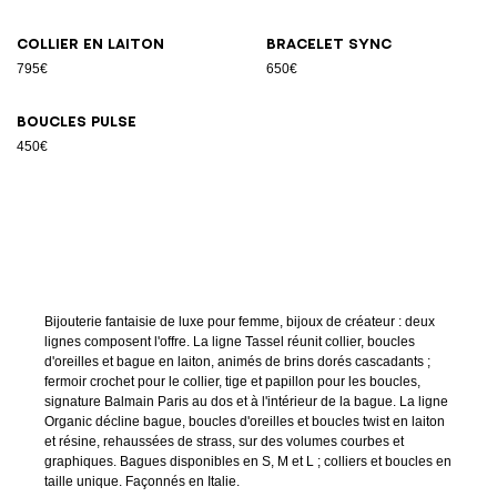
Collier en laiton
Bracelet Sync
795€
650€
Boucles Pulse
450€
Bijouterie fantaisie de luxe pour femme, bijoux de créateur : deux
lignes composent l'offre. La ligne Tassel réunit collier, boucles
d'oreilles et bague en laiton, animés de brins dorés cascadants ;
fermoir crochet pour le collier, tige et papillon pour les boucles,
signature Balmain Paris au dos et à l'intérieur de la bague. La ligne
Organic décline bague, boucles d'oreilles et boucles twist en laiton
et résine, rehaussées de strass, sur des volumes courbes et
graphiques. Bagues disponibles en S, M et L ; colliers et boucles en
taille unique. Façonnés en Italie.