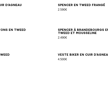
34
36
38
40
42
34
36
38
40
42
44
uir d’agneau
Spencer en tweed frangé
2.590€
34
36
38
40
42
44
46
34
36
38
40
42
tons en tweed
Spencer à brandebourgs e
tweed et mousseline
2.490€
34
36
38
40
42
34
36
38
40
tweed
Veste biker en cuir d’agne
4.500€