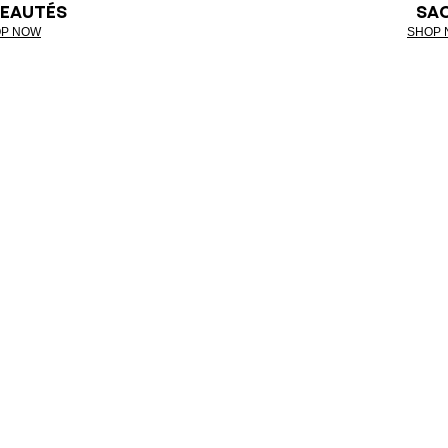
EAUTÉS
SA
P NOW
SHOP