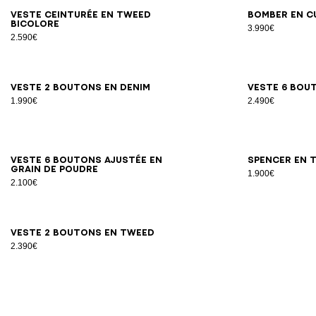
34
36
38
40
42
Veste ceinturée en tweed
Bomber en c
bicolore
3.990€
2.590€
34
36
38
40
42
44
Veste 2 boutons en denim
Veste 6 bou
1.990€
2.490€
34
36
38
40
42
44
46
Veste 6 boutons ajustée en
Spencer en 
grain de poudre
1.900€
2.100€
34
36
38
40
42
44
Veste 2 boutons en tweed
2.390€