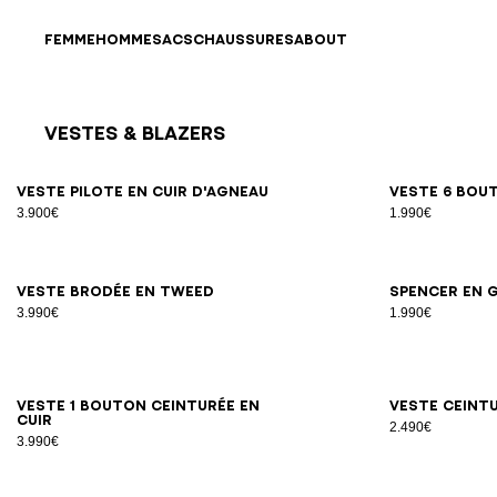
Passer au contenu
Revenir en haut
FEMME
HOMME
SACS
CHAUSSURES
ABOUT
Vestes & Blazers
Résultats - 25 articles
Page n°1
34
36
38
40
42
Veste pilote en cuir d'agneau
Veste 6 bou
3.900€
1.990€
34
36
38
40
42
Veste brodée en tweed
Spencer en 
3.990€
1.990€
34
36
38
40
42
44
46
Veste 1 bouton ceinturée en
Veste ceint
cuir
2.490€
3.990€