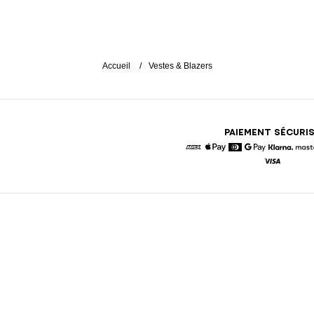
Accueil
Vestes & Blazers
PAIEMENT SÉCURI
American Express
Apple Pay
Diners
Google Pay
Klarna
Visa