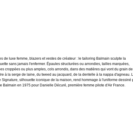
es de luxe femme, blazers et vestes de créateur : le tailoring Balmain sculpte la
ouette sans jamais l'enfermer. Épaules structurées ou arrondies, tailles marquées,
es croppées ou plus amples, cols arrondis, dans des matières qui vont du grain de
re à la serge de laine, du tweed au jacquard, de la dentelle à la nappa d'agneau. 
e Signature, silhouette iconique de la maison, rend hommage à l'uniforme dessiné 
re Balmain en 1975 pour Danielle Décuré, première femme pilote d'Air France.