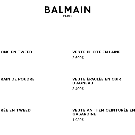
34
36
38
40
42
34
36
38
40
42
tons en tweed
Veste pilote en laine
2.690€
34
36
38
40
42
44
34
36
38
40
42
grain de poudre
Veste épaulée en cuir
d'agneau
3.400€
34
36
38
40
42
44
34
36
38
40
42
44
46
urée en tweed
Veste Anthem ceinturée en
gabardine
1.980€