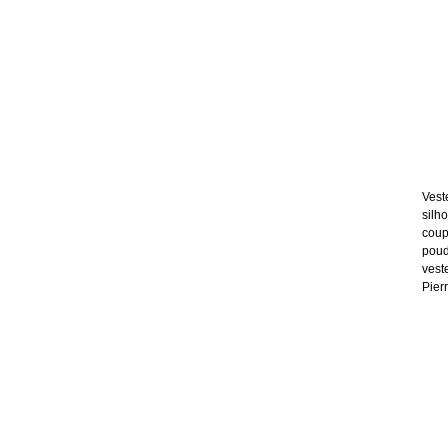
Vest
silh
coup
poud
vest
Pier