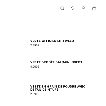
Panier
Rechercher
Magasins
Mon compte
34
36
38
40
42
Veste officier en tweed
2.390€
34
36
38
40
42
Veste brodée Balmain Insect
4.900€
34
36
38
40
42
44
46
Veste en grain de poudre avec
détail ceinture
2.390€