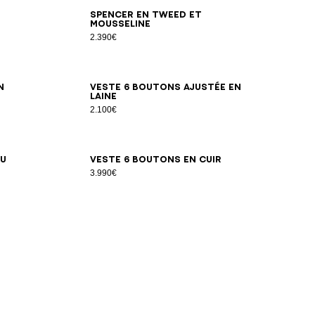
34
36
38
40
42
44
Spencer en tweed et
mousseline
2.390€
34
36
38
40
42
44
46
n
Veste 6 boutons ajustée en
laine
2.100€
34
36
38
40
42
au
Veste 6 boutons en cuir
3.990€