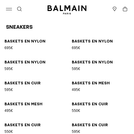
Passer au contenu
Revenir en haut
Panier
Ouvrir le menu
Rechercher
Magasins
Sneakers
Résultats - 17 articles
Page n°1
Baskets en nylon
Baskets en nylon
695€
695€
Baskets en nylon
Baskets en nylon
595€
595€
Baskets en cuir
Baskets en mesh
595€
495€
Baskets en mesh
Baskets en cuir
495€
550€
Baskets en cuir
Baskets en cuir
550€
595€