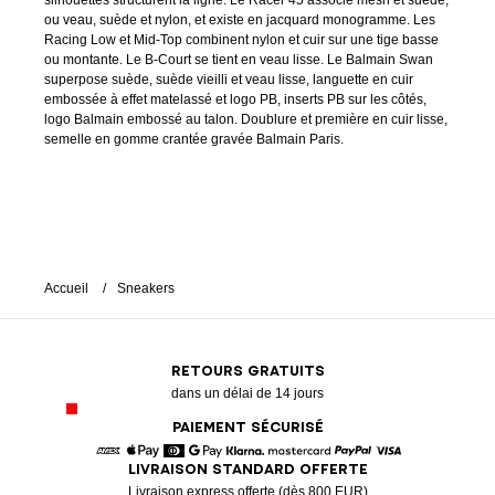
silhouettes structurent la ligne. Le Racer 45 associe mesh et suède,
ou veau, suède et nylon, et existe en jacquard monogramme. Les
Racing Low et Mid-Top combinent nylon et cuir sur une tige basse
ou montante. Le B-Court se tient en veau lisse. Le Balmain Swan
superpose suède, suède vieilli et veau lisse, languette en cuir
embossée à effet matelassé et logo PB, inserts PB sur les côtés,
logo Balmain embossé au talon. Doublure et première en cuir lisse,
semelle en gomme crantée gravée Balmain Paris.
Accueil
Sneakers
RETOURS GRATUITS
dans un délai de 14 jours
PAIEMENT SÉCURISÉ
LIVRAISON STANDARD OFFERTE
American Express
Apple Pay
Diners
Google Pay
Klarna
Mastercard
Paypal
Visa
Livraison express offerte (dès 800 EUR)