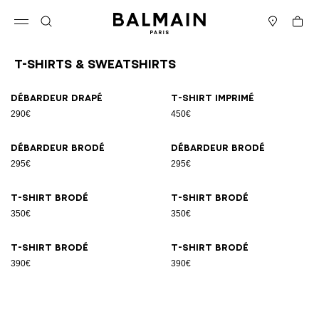
Passer au contenu
Revenir en haut
Panier
Ouvrir le menu
Rechercher
Magasins
T-Shirts & Sweatshirts
Résultats - 8 articles
Page n°1
Débardeur drapé
T-shirt imprimé
290€
450€
Débardeur brodé
Débardeur brodé
295€
295€
T-shirt brodé
T-shirt brodé
350€
350€
T-shirt brodé
T-shirt brodé
390€
390€