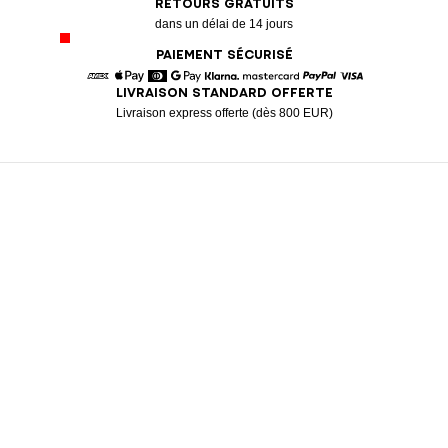
RETOURS GRATUITS
dans un délai de 14 jours
PAIEMENT SÉCURISÉ
LIVRAISON STANDARD OFFERTE
American Express
Apple Pay
Diners
Google Pay
Klarna
Mastercard
Paypal
Visa
Livraison express offerte (dès 800 EUR)