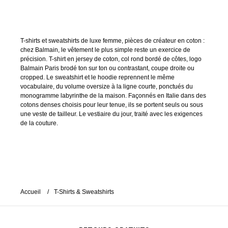
T-shirts et sweatshirts de luxe femme, pièces de créateur en coton :
chez Balmain, le vêtement le plus simple reste un exercice de
précision. T-shirt en jersey de coton, col rond bordé de côtes, logo
Balmain Paris brodé ton sur ton ou contrastant, coupe droite ou
cropped. Le sweatshirt et le hoodie reprennent le même
vocabulaire, du volume oversize à la ligne courte, ponctués du
monogramme labyrinthe de la maison. Façonnés en Italie dans des
cotons denses choisis pour leur tenue, ils se portent seuls ou sous
une veste de tailleur. Le vestiaire du jour, traité avec les exigences
de la couture.
Accueil
T-Shirts & Sweatshirts