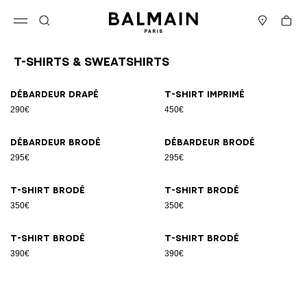
Passer au contenu
Revenir en haut
Panier
Ouvrir le menu
Rechercher
Magasins
T-Shirts & Sweatshirts
Résultats - 8 articles
Page n°1
Débardeur drapé
T-shirt imprimé
290€
450€
Débardeur brodé
Débardeur brodé
295€
295€
T-shirt brodé
T-shirt brodé
350€
350€
T-shirt brodé
T-shirt brodé
390€
390€