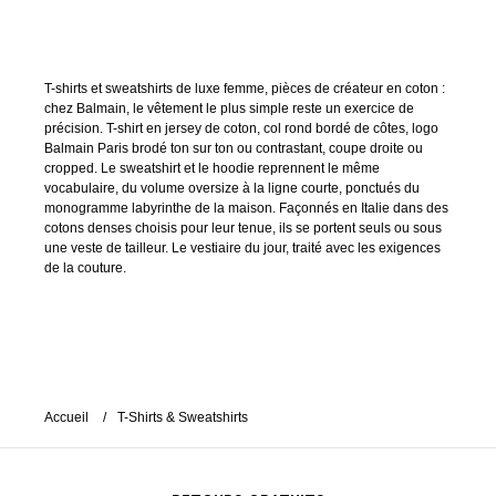
T-shirts et sweatshirts de luxe femme, pièces de créateur en coton :
chez Balmain, le vêtement le plus simple reste un exercice de
précision. T-shirt en jersey de coton, col rond bordé de côtes, logo
Balmain Paris brodé ton sur ton ou contrastant, coupe droite ou
cropped. Le sweatshirt et le hoodie reprennent le même
vocabulaire, du volume oversize à la ligne courte, ponctués du
monogramme labyrinthe de la maison. Façonnés en Italie dans des
cotons denses choisis pour leur tenue, ils se portent seuls ou sous
une veste de tailleur. Le vestiaire du jour, traité avec les exigences
de la couture.
Accueil
T-Shirts & Sweatshirts