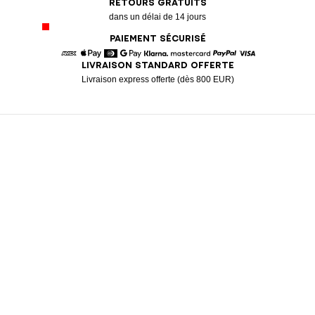
RETOURS GRATUITS
dans un délai de 14 jours
PAIEMENT SÉCURISÉ
LIVRAISON STANDARD OFFERTE
American Express
Apple Pay
Diners
Google Pay
Klarna
Mastercard
Paypal
Visa
Livraison express offerte (dès 800 EUR)