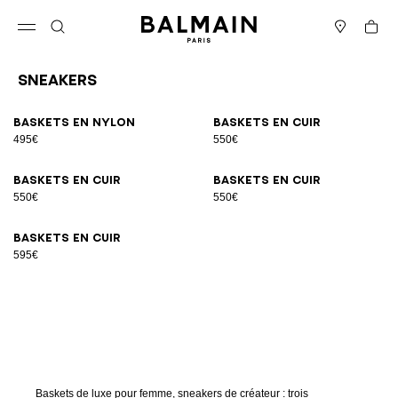
Passer au contenu
Revenir en haut
Panier
Ouvrir le menu
Rechercher
Magasins
Sneakers
Résultats - 9 articles
Page n°1
Baskets en nylon
Baskets en cuir
495€
550€
Baskets en cuir
Baskets en cuir
550€
550€
Baskets en cuir
595€
Baskets de luxe pour femme, sneakers de créateur : trois