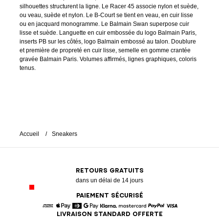
silhouettes structurent la ligne. Le Racer 45 associe nylon et suède,
ou veau, suède et nylon. Le B-Court se tient en veau, en cuir lisse
ou en jacquard monogramme. Le Balmain Swan superpose cuir
lisse et suède. Languette en cuir embossée du logo Balmain Paris,
inserts PB sur les côtés, logo Balmain embossé au talon. Doublure
et première de propreté en cuir lisse, semelle en gomme crantée
gravée Balmain Paris. Volumes affirmés, lignes graphiques, coloris
tenus.
Accueil
Sneakers
RETOURS GRATUITS
dans un délai de 14 jours
PAIEMENT SÉCURISÉ
LIVRAISON STANDARD OFFERTE
American Express
Apple Pay
Diners
Google Pay
Klarna
Mastercard
Paypal
Visa